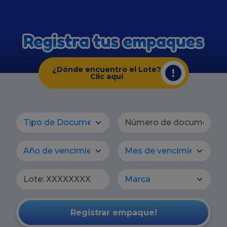
¿Dónde encuentro el Lote?
Clic aquí
Tipo de Documento
Número de documento
Registrar empaque!